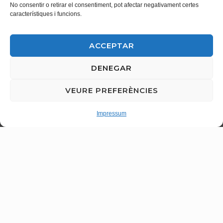
No consentir o retirar el consentiment, pot afectar negativament certes
característiques i funcions.
ACCEPTAR
Servicios forestales
DENEGAR
El sector forestal ha estado siempre presente en las
VEURE PREFERÈNCIES
actividades que nuestra empresa ha llevado a cabo y en
general a todos aquellos que estén relacionados con el
Impressum
transporte de los diferentes productos. Disponemos de
semirremolques plataformas y plataformas extensibles
con grúa, camiones con grúa y remolque, camiones
portacontenedores, camiones con equipos de descarga
neumática de pellet y astilla forestal y pisos móviles para
el transporte de astilla, compuesto y paletizados.