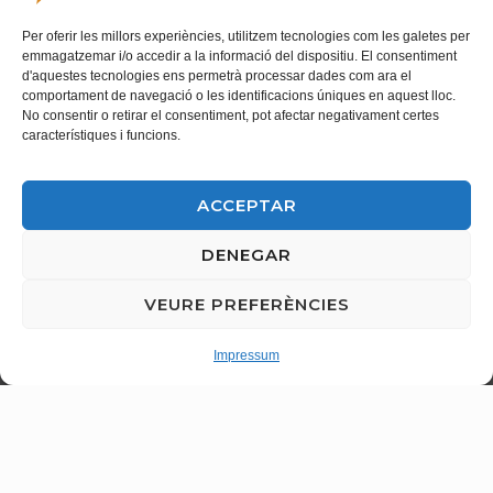
Vols formar part del nostre
Butlleta de contacte
Per oferir les millors experiències, utilitzem tecnologies com les galetes per
equip?
emmagatzemar i/o accedir a la informació del dispositiu. El consentiment
Treballar a Exland és molt
d'aquestes tecnologies ens permetrà processar dades com ara el
comportament de navegació o les identificacions úniques en aquest lloc.
més que tenir una feina
No consentir o retirar el consentiment, pot afectar negativament certes
característiques i funcions.
És formar part d’un equip
cohesionat, on es valora
ACCEPTAR
l’esforç, el compromís i el
talent individual. Apostem
DENEGAR
per les persones, pel seu
creixement i per oferir un
VEURE PREFERÈNCIES
entorn laboral segur,
estable i motivador.
Impressum
Quins beneficis pots
trobar a Exland?