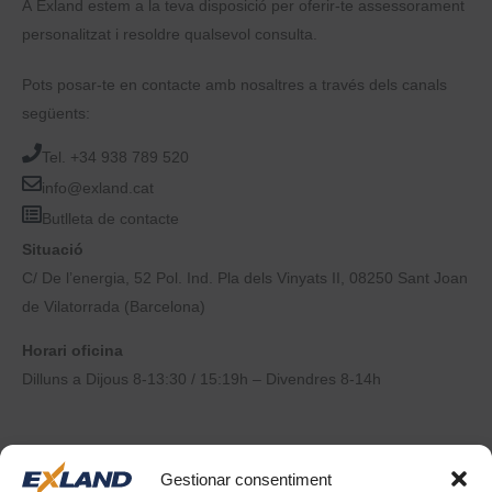
A Exland estem a la teva disposició per oferir-te assessorament
personalitzat i resoldre qualsevol consulta.
Pots posar-te en contacte amb nosaltres a través dels canals
següents:
Tel. +34 938 789 520
info@exland.cat
Butlleta de contacte
Situació
C/ De l’energia, 52 Pol. Ind. Pla dels Vinyats II, 08250 Sant Joan
de Vilatorrada (Barcelona)
Horari oficina
Dilluns a Dijous 8-13:30 / 15:19h – Divendres 8-14h
Gestionar consentiment