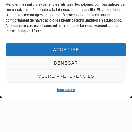
Junts tracem el millor camí
Per oferir les millors experiències, utilitzem tecnologies com les galetes per
Execució integral d’obres, urbanització, enderrocs,
emmagatzemar i/o accedir a la informació del dispositiu. El consentiment
d'aquestes tecnologies ens permetrà processar dades com ara el
canalitzacions, actuacions industrials, manteniment de
comportament de navegació o les identificacions úniques en aquest lloc.
carreteres, …gràcies a la disponibilitat de l’àmplia flota en
No consentir o retirar el consentiment, pot afectar negativament certes
maquinària i vehicles, i als professionals altament qualificats,
característiques i funcions.
compromesos i en formació contínua, que aporten solucions
àgils, innovadores i eficients a cada projecte. Són el motor que
ACCEPTAR
impulsa la nostra activitat i garanteix la confiança dels nostres
clients.
DENEGAR
Un equip preparat per afrontar qualsevol repte amb passió,
VEURE PREFERÈNCIES
responsabilitat i vocació de servei.
Impressum