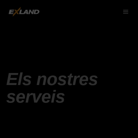
Vés
al
contingut
Els nostres
serveis